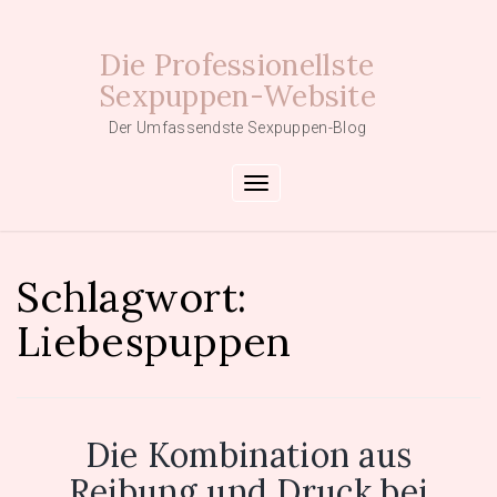
Skip
to
Die Professionellste
content
Sexpuppen-Website
Der Umfassendste Sexpuppen-Blog
Toggle navigation
Schlagwort:
Liebespuppen
Die Kombination aus
Reibung und Druck bei