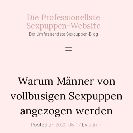
Skip
to
Die Professionellste
content
Sexpuppen-Website
Der Umfassendste Sexpuppen-Blog
Toggle navigation
Warum Männer von
vollbusigen Sexpuppen
angezogen werden
Posted on
2020-08-17
by
admin