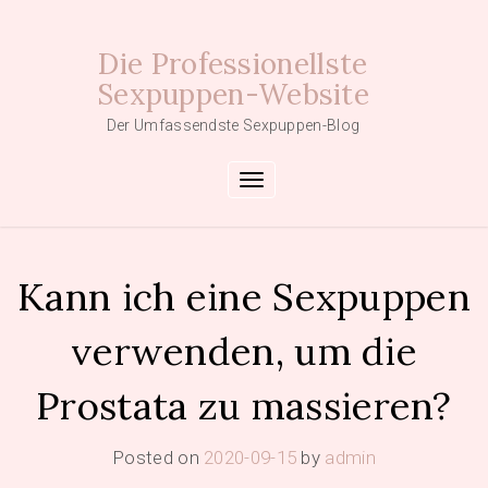
Skip
to
Die Professionellste
content
Sexpuppen-Website
Der Umfassendste Sexpuppen-Blog
Toggle navigation
Kann ich eine Sexpuppen
verwenden, um die
Prostata zu massieren?
Posted on
2020-09-15
by
admin