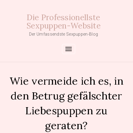
Skip
to
Die Professionellste
content
Sexpuppen-Website
Der Umfassendste Sexpuppen-Blog
Toggle navigation
Wie vermeide ich es, in
den Betrug gefälschter
Liebespuppen zu
geraten?