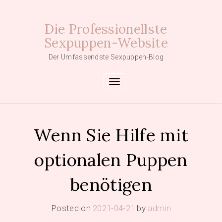
Skip
to
Die Professionellste
content
Sexpuppen-Website
Der Umfassendste Sexpuppen-Blog
Toggle navigation
Wenn Sie Hilfe mit
optionalen Puppen
benötigen
Posted on
2021-04-21
by
admin