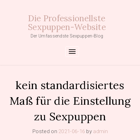
Skip
to
Die Professionellste
content
Sexpuppen-Website
Der Umfassendste Sexpuppen-Blog
Toggle navigation
kein standardisiertes
Maß für die Einstellung
zu Sexpuppen
Posted on
2021-06-16
by
admin