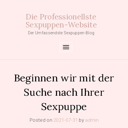
Skip
to
Die Professionellste
content
Sexpuppen-Website
Der Umfassendste Sexpuppen-Blog
Toggle navigation
Beginnen wir mit der
Suche nach Ihrer
Sexpuppe
Posted on
2021-07-31
by
admin