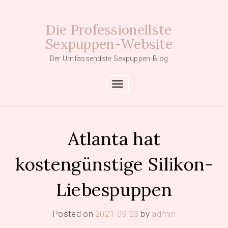
Skip
to
Die Professionellste
content
Sexpuppen-Website
Der Umfassendste Sexpuppen-Blog
Toggle navigation
Atlanta hat
kostengünstige Silikon-
Liebespuppen
Posted on
2021-09-23
by
admin