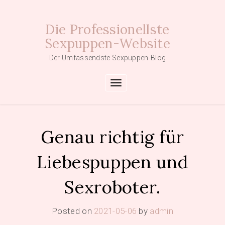
Skip
to
Die Professionellste
content
Sexpuppen-Website
Der Umfassendste Sexpuppen-Blog
Toggle navigation
Genau richtig für
Liebespuppen und
Sexroboter.
Posted on
2021-05-06
by
admin