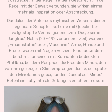
Vollstrecker, in der Regel mit dem Geschlecht, in der
Regel mit der Gewalt verbunden. sie wirken einmal
mehr als Inspiration oder Abschreckung.
Daedalus, der Vater des mythischen Wesens, dieser
legendäre Schöpfer, soll eine mit Quecksilber
vollgestopfte Venusfigur besitzen .Die „eiserne
Jungfrau“ Nabis (207-192 vor unserer Zeit) war eine
„Frauenstatue“ oder „Maschine“. Arme, Hände und
Brüste waren mit Nägeln verziert. Er ist außerdem
berühmt für seinen mit Kuhhäuten bedeckten
Pfahlbau, bei dem Pasiphae, die Frau des Minos, den
von ihm gezeugten Stier empfangen durfte, der später
den Minotaurus gebar, für den Daedal auf Minos‘
Befehl ein Labyrinth als Gefängnis errichten musste.