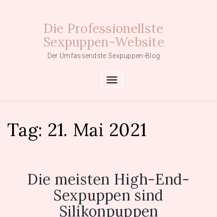
Skip
to
Die Professionellste
content
Sexpuppen-Website
Der Umfassendste Sexpuppen-Blog
Toggle navigation
Tag:
21. Mai 2021
Die meisten High-End-
Sexpuppen sind
Silikonpuppen