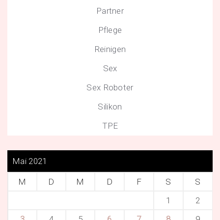
Partner
Pflege
Reinigen
Sex
Sex Roboter
Silikon
TPE
Mai 2021
M
D
M
D
F
S
S
1
2
3
4
5
6
7
8
9