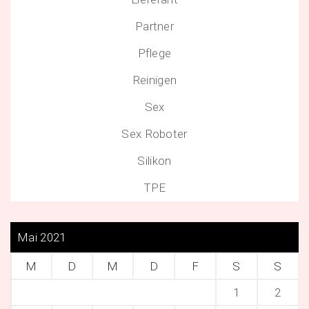
Partner
Pflege
Reinigen
Sex
Sex Roboter
Silikon
TPE
Mai 2021
M
D
M
D
F
S
S
1
2